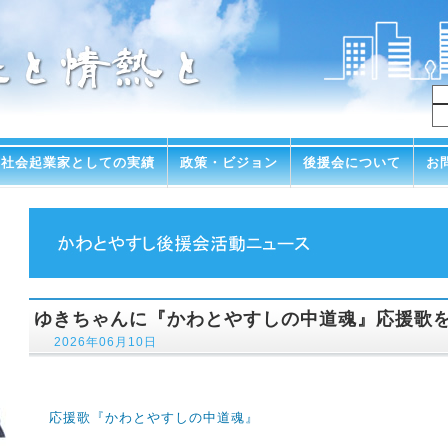
社会起業家としての実績
政策・ビジョン
後援会について
お
ゆきちゃんに『かわとやすしの中道魂』応援歌
2026年06月10日
応援歌『かわとやすしの中道魂』